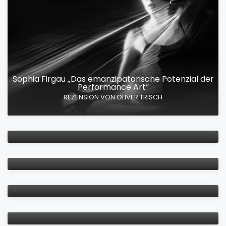
Sophia Firgau „Das emanzipatorische Potenzial der
Performance Art“
Plädoyer für einen „body turn“!
REZENSION VON OLIVER TRISCH
Persönlichkeitsentwicklung durch Bewegungs- und
Gesundheitsförderung
VON OLIVER TRISCH UND ALEXANDRA HEPP
Führungskompetenz-Entwicklung durch Tango
VON OLIVER TRISCH
Die Königsdisziplin. Tango und die Kunst der
Improvisation.
VON OLIVER TRISCH
Tanzend zu mehr Führungskompetenz
ARTIKEL ÜBER EINEN WORKSHOP BEIM DRK-
WOHLFAHRTSKONGRESS
Zum Bühnenstück „Die Essenz des Tango. Eine
Spurensuche“