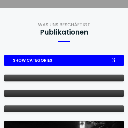
WAS UNS BESCHÄFTIGT
Publikationen
SHOW CATEGORIES
Musikalität im Tango Argentino – Teil 1 & 2
Körper, Geist und Emotionen in Einklang bringen.
VON BRITTA WEIGAND UND OLIVER TRISCH
Tanz und Bewegung als Ressource der
Selbstfürsorge
VON OLIVER TRISCH
Ein Interview mit Royston Maldoom
VON OLIVER TRISCH UND RÜDIGER FRITZ