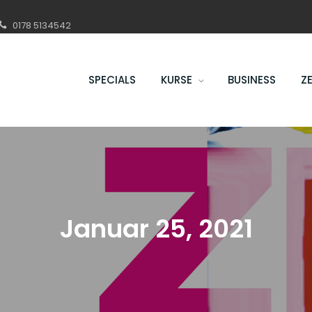
0178 5134542
SPECIALS
KURSE
BUSINESS
Z
Januar 25, 2021