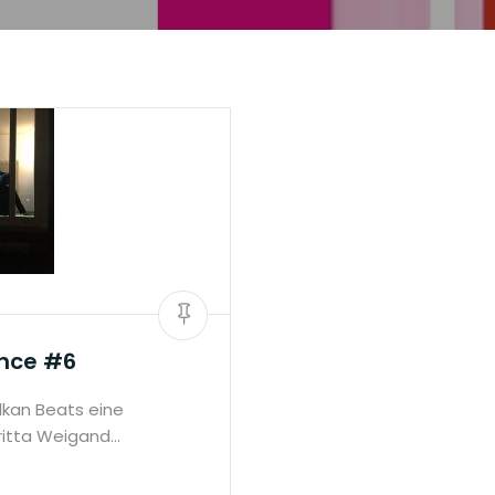
nce #6
lkan Beats eine
ritta Weigand…