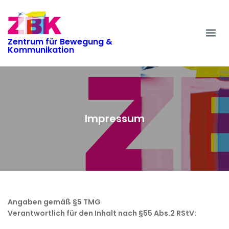
Skip
to
content
Zentrum für Bewegung &
Kommunikation
Impressum
Angaben gemäß §5 TMG
Verantwortlich für den Inhalt nach §55 Abs.2 RStV: