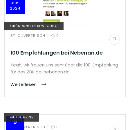
Juni
2024
GRÜNDUNG IN BEWEGUNG
|
BY:
OLIVERTRISCH
0
100 Empfehlungen bei Nebenan.de
Yeah, wir freuen uns sehr über die 100. Empfehlung
für das ZBK bei nebenan.de –…
Weiterlesen
GUTSCHEINE
9
|
BY:
OLIVERTRISCH
0