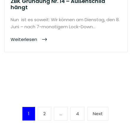
ZBK Gründung Nr. 14 – Außenschild
hängt
Nun ist es soweit: Wir können am Dienstag, den 8.
Juni – nach 7-monatigem Lock-Down…
Weiterlesen
Seitennummerierung
Page
Page
Page
Next
1
2
…
4
Next
der
page
Beiträge