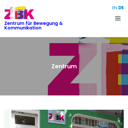
Skip
EN
DE
to
content
Zentrum für Bewegung &
Kommunikation
Zentrum