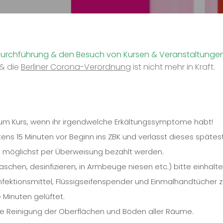
ie Durchführung & den Besuch von Kursen & Veranstaltunge
& die
Berliner Corona-Verordnung
ist nicht mehr in Kraft.
 zum Kurs, wenn ihr irgendwelche Erkältungssymptome habt!
ens 15 Minuten vor Beginn ins ZBK und verlasst dieses spätes
 möglichst per Überweisung bezahlt werden.
chen, desinfizieren, in Armbeuge niesen etc.) bitte einhalte
ektionsmittel, Flüssigseifenspender und Einmalhandtücher z
Minuten gelüftet.
he Reinigung der Oberflächen und Böden aller Räume.