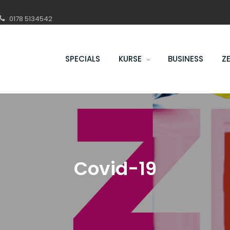
0178 5134542
SPECIALS
KURSE
BUSINESS
Z
Covid-19