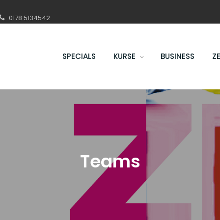
0178 5134542
SPECIALS
KURSE
BUSINESS
Z
Teams