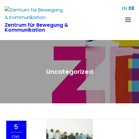
Skip
EN
DE
to
content
Zentrum für Bewegung &
Kommunikation
Uncategorized
5
Okt.