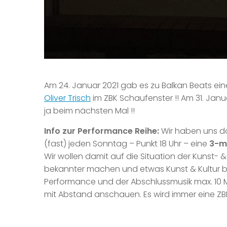
Am 24. Januar 2021 gab es zu Balkan Beats ei
Oliver Trisch
im ZBK Schaufenster !! Am 31. Janua
ja beim nächsten Mal !!
Info zur Performance Reihe:
Wir haben uns d
(fast) jeden Sonntag – Punkt 18 Uhr – eine
3-m
Wir wollen damit auf die Situation der Kunst
bekannter machen und etwas Kunst & Kultur bi
Performance und der Abschlussmusik max. 10 
mit Abstand anschauen. Es wird immer eine ZB