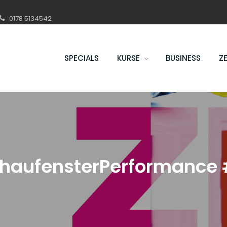
0178 5134542
SPECIALS
KURSE
BUSINESS
Z
haufensterPerformance