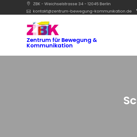
Skip
ZBK - Weichselstrasse 34 - 12045 Berlin
to
kontakt@zentrum-bewegung-kommunikation.de
content
Zentrum für Bewegung &
Kommunikation
Sc