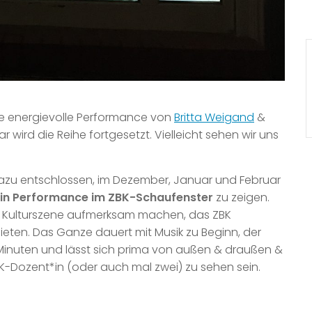
ne energievolle Performance von
Britta Weigand
&
r wird die Reihe fortgesetzt. Vielleicht sehen wir uns
azu entschlossen, im Dezember, Januar und Februar
in Performance im ZBK-Schaufenster
zu zeigen.
- & Kulturszene aufmerksam machen, das ZBK
eten. Das Ganze dauert mit Musik zu Beginn, der
Minuten und lässt sich prima von außen & draußen &
K-Dozent*in (oder auch mal zwei) zu sehen sein.