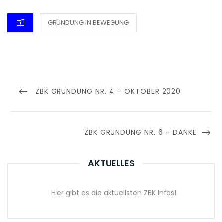
CATEGORIES
GRÜNDUNG IN BEWEGUNG
Beitragsnavigation
PREVIOUS
ZBK GRÜNDUNG NR. 4 – OKTOBER 2020
POST
NEXT
ZBK GRÜNDUNG NR. 6 – DANKE
POST
AKTUELLES
Hier gibt es die aktuellsten ZBK Infos!