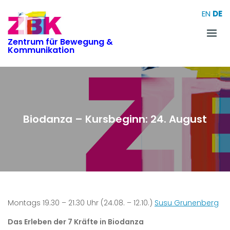
Skip
EN
DE
to
content
Zentrum für Bewegung &
Kommunikation
Biodanza – Kursbeginn: 24. August
Montags 19.30 – 21.30 Uhr (24.08. – 12.10.)
Susu Grunenberg
D
as Erleben der 7 Kräfte in Biodanza