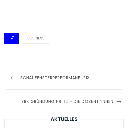
CATEGORIES
BUSINESS
Beitragsnavigation
PREVIOUS
SCHAUFENSTERPERFORMANE #13
POST
NEXT
ZBK GRÜNDUNG NR. 12 – DIE DOZENT*INNEN
POST
AKTUELLES