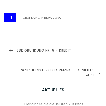
CATEGORIES
GRÜNDUNG IN BEWEGUNG
Beitragsnavigation
PREVIOUS
ZBK GRÜNDUNG NR. 8 – KREDIT
POST
NEXT
SCHAUFENSTERPERFORMANCE: SO SIEHTS
POST
AUS!
AKTUELLES
Hier gibt es die aktuellsten ZBK Infos!