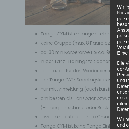
Wir f
Nutzu
perso
beson
Anspr
Tango GYM ist ein angeleiteter Kurs, um
perso
perso
kleine Gruppe (max. 8 Paare bzw. 16 Pe
Verar
ca. 30 min Körperarbeit & ca. 90 min assi
Einwi
in der Tanz-Trainingszeit gehen wir indi
Die V
der A
ideal auch für den Wiedereinstieg
Perso
der Tango GYM Sonntagskurs ist der Zw
und i
Daten
nur mit Anmeldung (auch kurzfristig mög
unser
am besten als Tanzpaar bzw. zu zweit
uns e
infor
(Hallensportschuhe oder Socken gehen 
Daten
Level: mindestens Tango Grundkenntnis
Wir h
und o
Tango GYM ist keine Tango Einführung! 