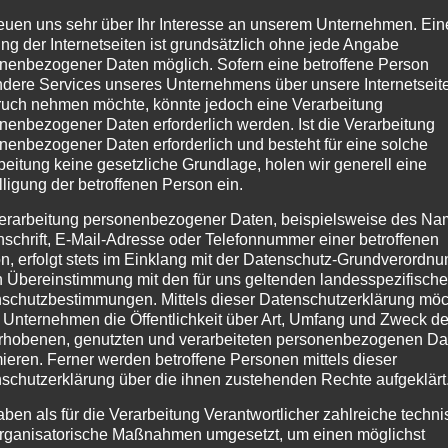
reuen uns sehr über Ihr Interesse an unserem Unternehmen. Ein
ng der Internetseiten ist grundsätzlich ohne jede Angabe
nenbezogener Daten möglich. Sofern eine betroffene Person
dere Services unseres Unternehmens über unsere Internetseite
uch nehmen möchte, könnte jedoch eine Verarbeitung
 Tango Argentino zu trainieren
nenbezogener Daten erforderlich werden. Ist die Verarbeitung
nenbezogener Daten erforderlich und besteht für eine solche
rsonen) = ausreichend Platz zum Trainieren
beitung keine gesetzliche Grundlage, holen wir generell eine
stierte Trainingszeit
lligung der betroffenen Person ein.
viduell auf eure Fragen ein
erarbeitung personenbezogener Daten, beispielsweise des Na
nschrift, E-Mail-Adresse oder Telefonnummer einer betroffenen
n, erfolgt stets im Einklang mit der Datenschutz-Grundverordnu
ischenschritt auf dem Weg zur Milonga
n Übereinstimmung mit den für uns geltenden landesspezifisch
schutzbestimmungen. Mittels dieser Datenschutzerklärung mö
lich solange Plätze frei sind)
 Unternehmen die Öffentlichkeit über Art, Umfang und Zweck de
 anmelden & Tanzschuhe nicht vergessen
rhobenen, genutzten und verarbeiteten personenbezogenen Da
mieren. Ferner werden betroffene Personen mittels dieser
notfalls auch)
schutzerklärung über die ihnen zustehenden Rechte aufgeklärt
se nötig
aben als für die Verarbeitung Verantwortlicher zahlreiche techn
rganisatorische Maßnahmen umgesetzt, um einen möglichst
Einen Kurs für den Tangostart gibt es
hier
.