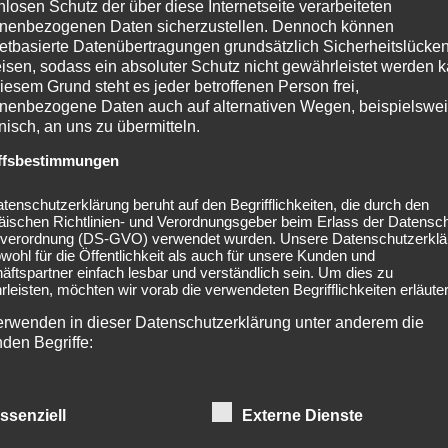
nlosen Schutz der über diese Internetseite verarbeiteten
e Lösung: Private Tangostunden! Alle Infos
hier
.
nenbezogenen Daten sicherzustellen. Dennoch können
netbasierte Datenübertragungen grundsätzlich Sicherheitslücke
isen, sodass ein absoluter Schutz nicht gewährleistet werden k
rmal / 18 € support / oder mit der 8er Karte oder über
iesem Grund steht es jeder betroffenen Person frei,
nenbezogene Daten auch auf alternativen Wegen, beispielswe
: 0178 – 513 45 42
onisch, an uns zu übermitteln.
www.tangoarbeit.de
ffsbestimmungen
tenschutzerklärung beruht auf den Begrifflichkeiten, die durch den
äischen Richtlinien- und Verordnungsgeber beim Erlass der Datensc
verordnung (DS-GVO) verwendet wurden. Unsere Datenschutzerklä
owohl für die Öffentlichkeit als auch für unsere Kunden und
ftspartner einfach lesbar und verständlich sein. Um dies zu
leisten, möchten wir vorab die verwendeten Begrifflichkeiten erläuter
erwenden in dieser Datenschutzerklärung unter anderem die
nden Begriffe:
ssenziell
Externe Dienste
a) personenbezogene Daten