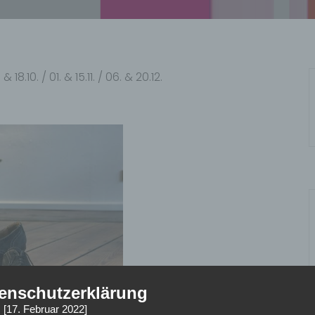
8.10. / 01. & 15.11. / 06. & 20.12.
enschutzerklärung
 [17. Februar 2022]