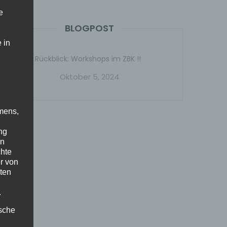
e
BLOGPOST
 in
Rückblick: Workshops im ZBK !!
Oktober 5, 2024
mens,
ng
en
chte
r von
ten
.
ische