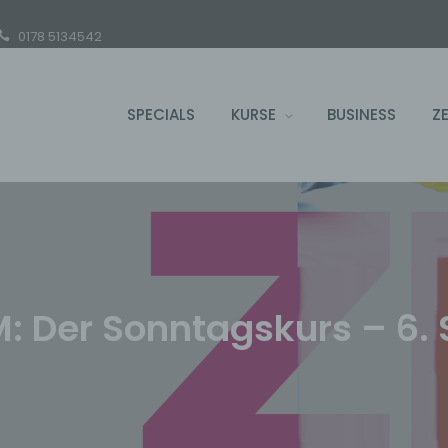
0178 5134542
SPECIALS
KURSE
BUSINESS
Z
: Der Sonntagskurs – 6.