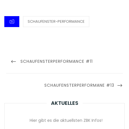
CATEGORIES
SCHAUFENSTER-PERFORMANCE
Beitragsnavigation
PREVIOUS
SCHAUFENSTERPERFORMANCE #11
POST
NEXT
SCHAUFENSTERPERFORMANE #13
POST
AKTUELLES
Hier gibt es die aktuellsten ZBK Infos!