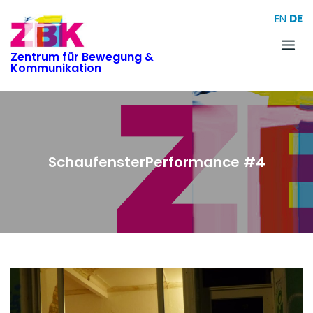
Skip
EN
DE
to
content
Zentrum für Bewegung &
Kommunikation
SchaufensterPerformance #4