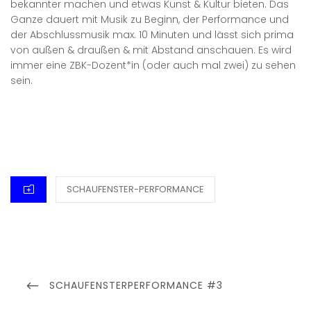
bekannter machen und etwas Kunst & Kultur bieten. Das
Ganze dauert mit Musik zu Beginn, der Performance und
der Abschlussmusik max. 10 Minuten und lässt sich prima
von außen & draußen & mit Abstand anschauen. Es wird
immer eine ZBK-Dozent*in (oder auch mal zwei) zu sehen
sein.
CATEGORIES
SCHAUFENSTER-PERFORMANCE
Beitragsnavigation
PREVIOUS
SCHAUFENSTERPERFORMANCE #3
POST