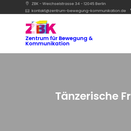
Skip
ZBK - Weichselstrasse 34 - 12045 Berlin
to
kontakt@zentrum-bewegung-kommunikation.de
content
Zentrum für Bewegung &
Kommunikation
Tänzerische F