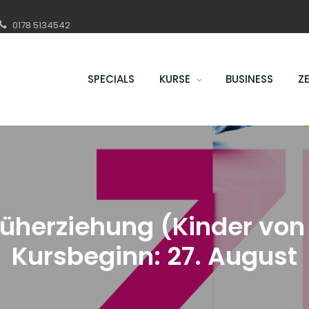
0178 5134542
SPECIALS
KURSE
BUSINESS
Z
rüherziehung (Kinder von
Kursbeginn: 27. August