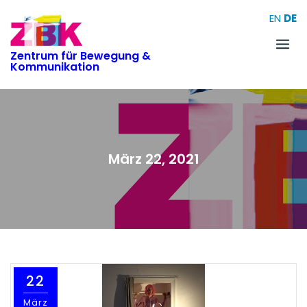
Skip
EN
DE
to
content
Zentrum für Bewegung &
Kommunikation
März 22, 2021
22
März