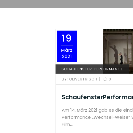
19
März
2021
SCHAUFENSTER-PERFORMANCE
|
BY:
OLIVERTRISCH
0
SchaufensterPerforma
Am 14. März 2021 gab es die eind
Performance „Wechsel-Weise“ v
Film…