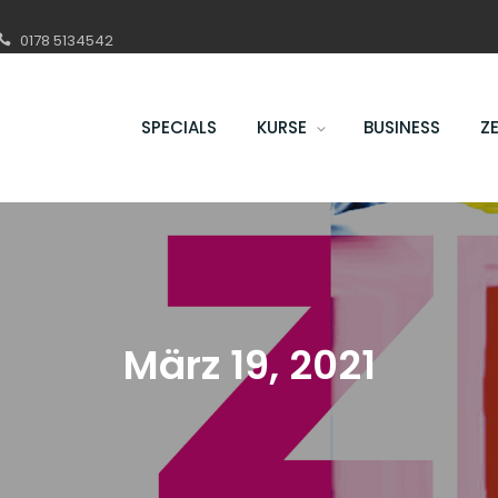
0178 5134542
SPECIALS
KURSE
BUSINESS
Z
März 19, 2021