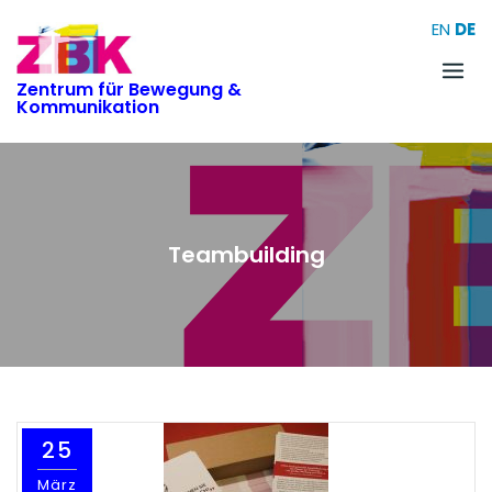
Skip
EN
DE
to
content
Zentrum für Bewegung &
Kommunikation
Teambuilding
25
März